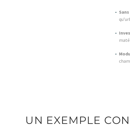
Sans
qu’ur
Inve
matér
Modu
chamb
UN EXEMPLE CO