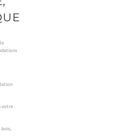
,
QUE
la
ondations
olation
à votre
 bois,