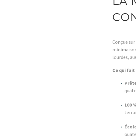
LA 
CON
Conçue sur 
minimaison™
lourdes, aus
Ce qui fait 
Prête
quatr
100 
terra
Écolo
ouate