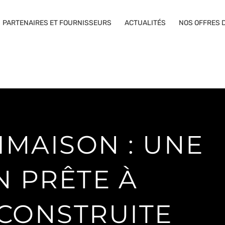
PARTENAIRES ET FOURNISSEURS
ACTUALITÉS
NOS OFFRES 
IMAISON : UNE
N PRÊTE À
 CONSTRUITE