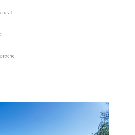
u rural
d,
 proche,