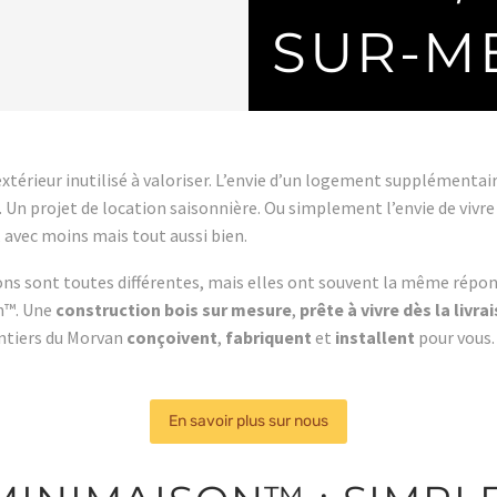
SUR-M
xtérieur inutilisé à valoriser. L’envie d’un logement supplémentai
Un projet de location saisonnière. Ou simplement l’envie de vivre
avec moins mais tout aussi bien.
ons sont toutes différentes, mais elles ont souvent la même répons
n™. Une
construction bois sur mesure
,
prête à vivre dès la livra
ntiers du Morvan
conçoivent
,
fabriquent
et
installent
pour vous.
En savoir plus sur nous