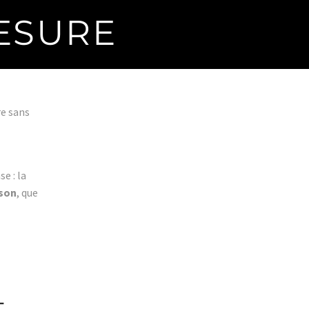
ESURE
re sans
e : la
ison
, que