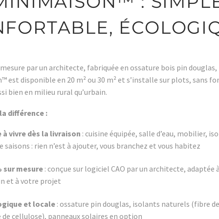
MINIMAISON™ : SIMPLE
FORTABLE, ÉCOLOGI
mesure par un architecte, fabriquée en ossature bois pin douglas, 
 est disponible en 20 m² ou 30 m² et s’installe sur plots, sans f
si bien en milieu rural qu’urbain.
la différence :
 à vivre dès la livraison
: cuisine équipée, salle d’eau, mobilier, is
e saisons : rien n’est à ajouter, vous branchez et vous habitez
% sur mesure
: conçue sur logiciel CAO par un architecte, adaptée 
in et à votre projet
gique et locale
: ossature pin douglas, isolants naturels (fibre de
 de cellulose), panneaux solaires en option