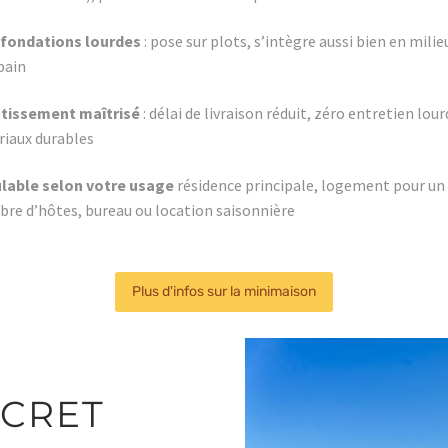
 fondations lourdes
: pose sur plots, s’intègre aussi bien en milie
bain
stissement maîtrisé
: délai de livraison réduit, zéro entretien lour
iaux durables
lable selon votre usage
résidence principale, logement pour un
re d’hôtes, bureau ou location saisonnière
Plus d'infos sur la minimaison
NCRET