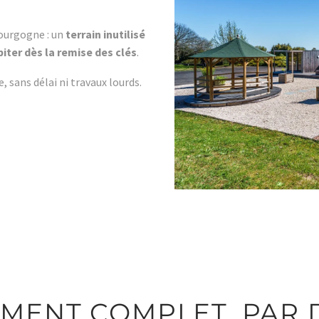
ourgogne : un
terrain inutilisé
biter dès la remise des clés
.
, sans délai ni travaux lourds.
ENT COMPLET, PAR D