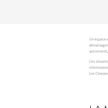
Un espace e
déménager. 
autrement, 
Ces situati
minimaiso
Les Charpe